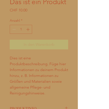
Das ist ein Produkt
Preis
CHF 10.00
Anzahl
*
In den Warenkorb
Dies ist eine 
Produktbeschreibung. Füge hier 
Informationen zu deinem Produkt 
hinzu, z. B. Informationen zu 
Größen und Materialien sowie 
allgemeine Pflege- und 
Reinigungshinweise.
PRODUKTINFO